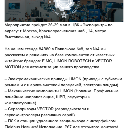
Мероприятие пройдет 26-29 мая в ЦВК «Экспоцентр» по
адресу: г. Москва, Краснопресненская наб., 14, метро
Выставочная, выход №4.
На нашем стенде 84B80 в Павильоне №8, зал №4 мы
расскажем о решениях на базе компонентов от известных
китайских брендов: Е.МС, LIMON ROBOTECH и VECTOR
MOTION для автоматизации вашего производства.
– Электромеханические приводы LIMON (приводы с зубчатым
ремнем и с шарико-винтовой передачей, электроцилиндры).
– Механические компоненты LIMON (Новинка! Профильные
линейные направляющие, ШВП, редукторы и
комплектующие).
– Сервоприводы VECTOR (серводвигатели и
сервоконтроллеры различных серий).
– ПЛК и станции удаленного ввода-вывода с интерфейсом
Fieldbus Новинка! Исполнение IP67 для открытого монтажа).