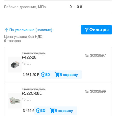
Рабочее давление, МПа
0 ... 0.8
Фильтры
По умолчанию (наличие)
Цена указана без НДС
9 товаров
Пневмопедаль
№: 30008597
F422-08
49 шт.
1 981.20 ₽
3D
В корзину
Пневмопедаль
№: 30008599
F522C-08L
45 шт.
3 492 ₽
3D
В корзину