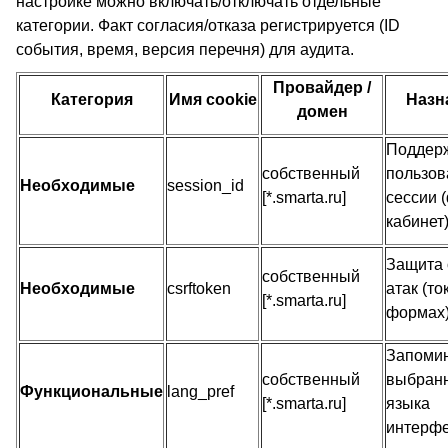
настройке можно включать/отключать отдельные
категории. Факт согласия/отказа регистрируется (ID
события, время, версия перечня) для аудита.
Провайдер /
Категория
Имя cookie
Назн
домен
Поддер
собственный
пользов
Необходимые
session_id
[*.smarta.ru]
сессии 
кабинет
Защита 
собственный
Необходимые
csrftoken
атак (то
[*.smarta.ru]
формах
Запоми
собственный
выбран
Функциональные
lang_pref
[*.smarta.ru]
языка
интерф