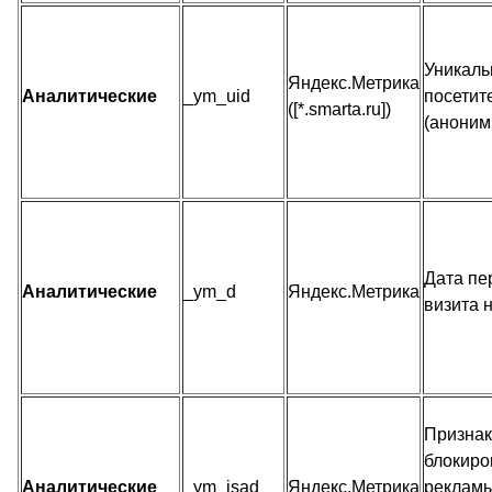
Уникаль
Яндекс.Метрика
Аналитические
_ym_uid
посетит
([*.smarta.ru])
(аноним
Дата пе
Аналитические
_ym_d
Яндекс.Метрика
визита 
Признак
блокиро
Аналитические
_ym_isad
Яндекс.Метрика
рекламы