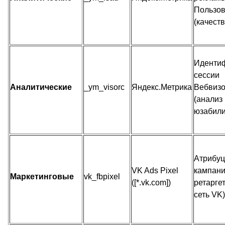
Пользов
(качеств
Иденти
сессии
Аналитические
_ym_visorc
Яндекс.Метрика
Вебвиз
(анализ
юзабили
Атрибу
VK Ads Pixel
кампани
Маркетинговые
vk_fbpixel
([*.vk.com])
ретаргет
сеть VK)