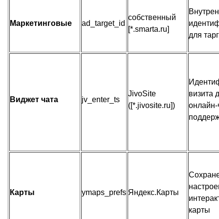
Внутре
собственный
Маркетинговые
ad_target_id
идентиф
[*.smarta.ru]
для тар
Иденти
JivoSite
визита 
Виджет чата
jv_enter_ts
([*.jivosite.ru])
онлайн-
поддер
Сохран
настрое
Карты
ymaps_prefs
Яндекс.Карты
интерак
карты