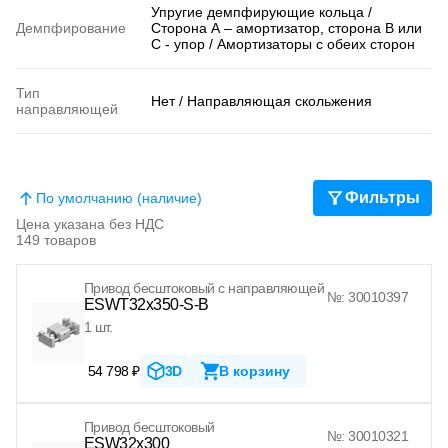
Упругие демпфирующие кольца /
Демпфирование
Сторона А – амортизатор, сторона В или
С - упор / Амортизаторы с обеих сторон
Тип
Нет / Направляющая скольжения
направляющей
Фильтры
По умолчанию (наличие)
Цена указана без НДС
149 товаров
Привод бесштоковый с направляющей
№: 30010397
ESWT32x350-S-B
1 шт.
54 798 ₽
3D
В корзину
Привод бесштоковый
№: 30010321
ESW32x300