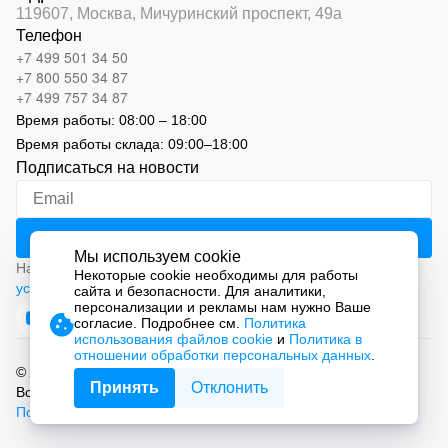
119607, Москва,
Мичуринский проспект, 49а
Телефон
+7 499 501 34 50
+7 800 550 34 87
+7 499 757 34 87
Время работы:
08:00 – 18:00
Время работы склада:
09:00
–
18:00
Подписаться на новости
Мы используем cookie
Нажимая на кнопку «Подписаться», вы соглашаетесь с
Некоторые cookie необходимы для работы
условиями обработки персональных данных
сайта и безопасности. Для аналитики,
персонализации и рекламы нам нужно Ваше
согласие. Подробнее см.
Политика
использования файлов cookie
и
Политика в
отношении обработки персональных данных
.
© 2026 ООО «СМАРТ Автоматизация»
Принять
Отклонить
Все права защищены.
Политика обработки персональных данных