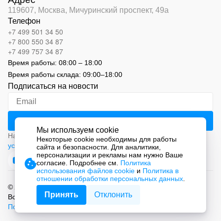
119607, Москва,
Мичуринский проспект, 49а
Телефон
+7 499 501 34 50
+7 800 550 34 87
+7 499 757 34 87
Время работы:
08:00 – 18:00
Время работы склада:
09:00
–
18:00
Подписаться на новости
Мы используем cookie
Нажимая на кнопку «Подписаться», вы соглашаетесь с
Некоторые cookie необходимы для работы
условиями обработки персональных данных
сайта и безопасности. Для аналитики,
персонализации и рекламы нам нужно Ваше
согласие. Подробнее см.
Политика
использования файлов cookie
и
Политика в
отношении обработки персональных данных
.
© 2026 ООО «СМАРТ Автоматизация»
Принять
Отклонить
Все права защищены.
Политика обработки персональных данных