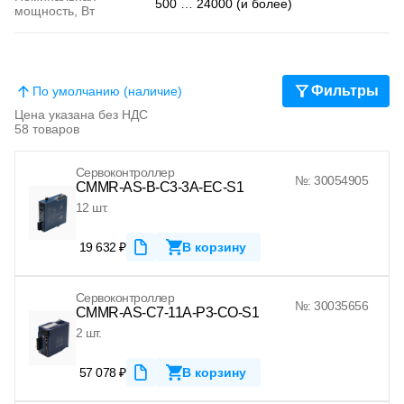
500 … 24000 (и более)
мощность, Вт
Фильтры
По умолчанию (наличие)
Цена указана без НДС
58 товаров
Сервоконтроллер
№: 30054905
CMMR-AS-B-C3-3A-EC-S1
12 шт.
19 632 ₽
В корзину
Сервоконтроллер
№: 30035656
CMMR-AS-C7-11A-P3-CO-S1
2 шт.
57 078 ₽
В корзину