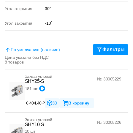
Угол открытия
30˚
Угол закрытия
-10˚
Фильтры
По умолчанию (наличие)
Цена указана без НДС
8 товаров
Захват угловой
№: 30005229
SHY25-S
181 шт.
6 404.40 ₽
3D
В корзину
Захват угловой
№: 30005226
SHY10-S
10 шт.