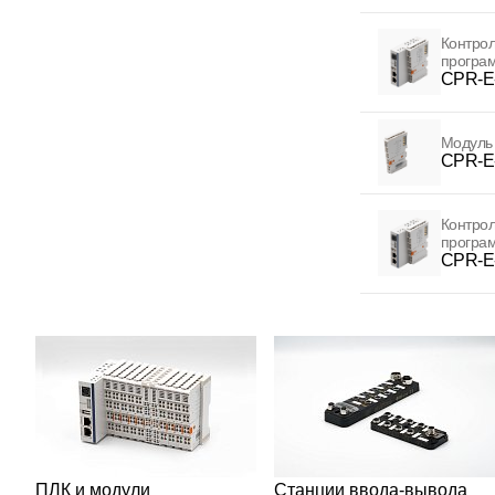
Контрол
програ
CPR-E
Модуль
CPR-E
Контрол
програ
CPR-E
ПЛК и модули
Станции ввода-вывода