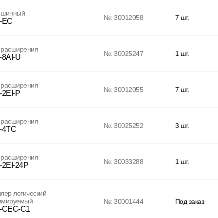
 шинный
№: 30012058
7 шт.
-EC
 расширения
№: 30025247
1 шт.
-8AI-U
 расширения
№: 30012055
7 шт.
2EI-P
 расширения
№: 30025252
3 шт.
-4TC
 расширения
№: 30033288
1 шт.
-2EI-24P
лер логический
ммируемый
№: 30001444
Под заказ
-CEC-C1