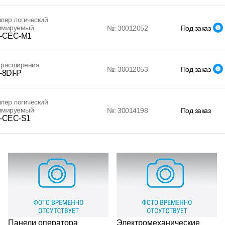
лер логический
ммируемый
№: 30012052
Под заказ
-CEC-M1
 расширения
№: 30012053
Под заказ
-8DI-P
лер логический
ммируемый
№: 30014198
Под заказ
-CEC-S1
Панели оператора
Электромеханические