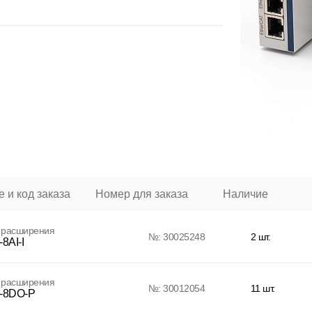
 и код заказа
Номер для заказа
Наличие
 расширения
№: 30025248
2 шт.
8AI-I
 расширения
№: 30012054
11 шт.
-8DO-P