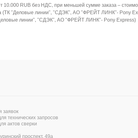
от 10.000 RUB без НДС, при меньшей сумме заказа – стоим
а (ТК "Деловые линии", "СДЭК", АО "ФРЕЙТ ЛИНК"- Pony Ex
Деловые линии", "СДЭК", АО "ФРЕЙТ ЛИНК"- Pony Express)
ля заявок
 для технических запросов
для актов сверки
уринский проспект, 49а