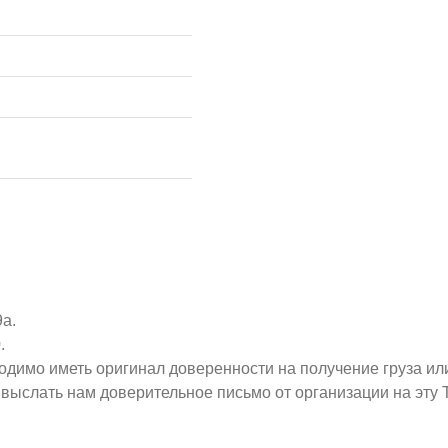
9а.
.
ходимо иметь оригинал доверенности на получение груза ил
о выслать нам доверительное письмо от организации на эт