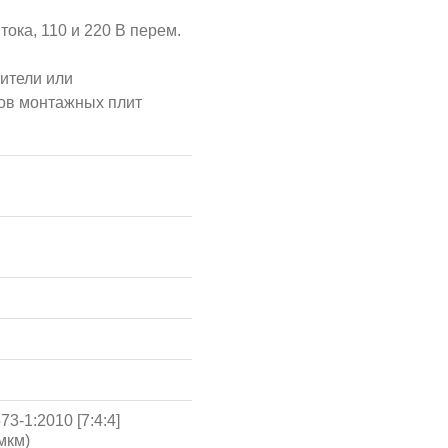
тока, 110 и 220 В перем.
ители или
тов монтажных плит
3-1:2010 [7:4:4]
мкм)