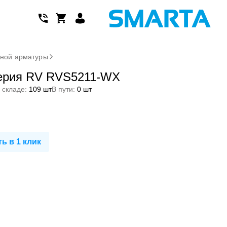
дной арматуры
серия RV RVS5211-WX
 складе:
109 шт
В пути:
0 шт
ь в 1 клик