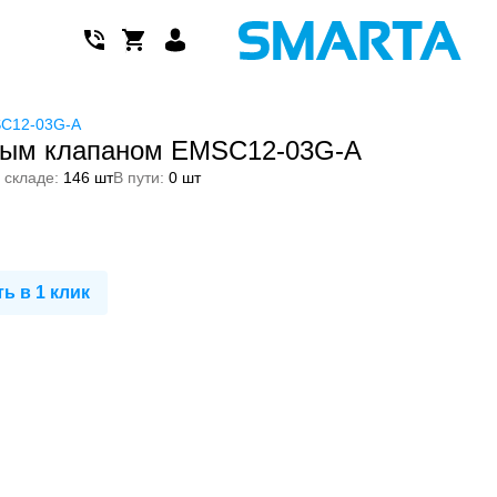
SC12-03G-A
тным клапаном EMSC12-03G-A
 складе:
146 шт
В пути:
0 шт
ь в 1 клик