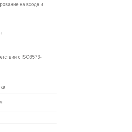
рование на входе и
я
етствии с ISO8573-
тка
мм