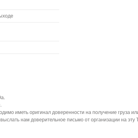
ыходе
9а.
.
ходимо иметь оригинал доверенности на получение груза ил
о выслать нам доверительное письмо от организации на эт