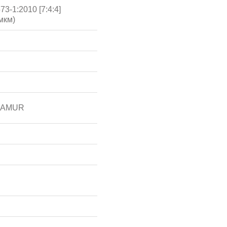
3-1:2010 [7:4:4]
мкм)
 NAMUR