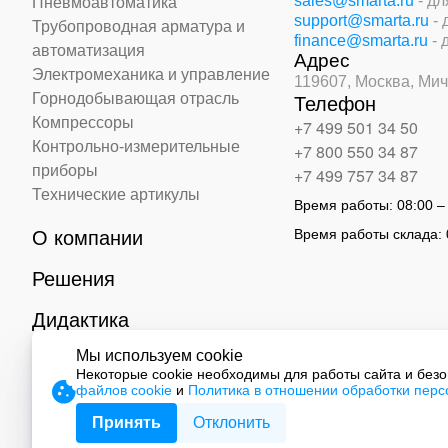
sales@smarta.ru
- д
Пневмоавтоматика
support@smarta.ru
-
Трубопроводная арматура и
finance@smarta.ru
- 
автоматизация
Адрес
Электромеханика и управление
119607, Москва,
Мич
Горнодобывающая отрасль
Телефон
Компрессоры
+7 499 501 34 50
Контрольно-измерительные
+7 800 550 34 87
приборы
+7 499 757 34 87
Технические артикулы
Время работы:
08:00 –
Время работы склада:
О компании
Решения
Дидактика
Мы используем cookie
Контакты
Некоторые cookie необходимы для работы сайта и без
файлов cookie
и
Политика в отношении обработки пер
© 2026 ООО «СМАРТ Автоматизация»
Принять
Отклонить