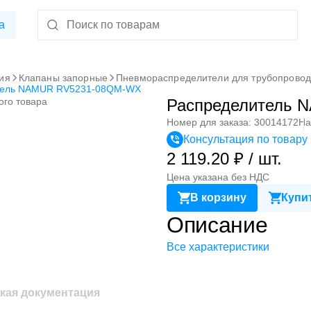
а
ия
Клапаны запорные
Пневмораспределители для трубопрово
тель NAMUR RV5231-08QM-WX
ого товара
Распределитель
Номер для заказа: 30014172
На
Консультация по товару
2 119.20 ₽ / шт.
Цена указана без НДС
В корзину
Купит
Описание
Все характеристики
кая документация