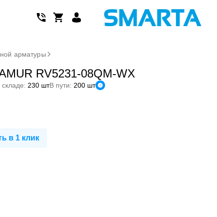
дной арматуры
 NAMUR RV5231-08QM-WX
 складе:
230 шт
В пути:
200 шт
ь в 1 клик