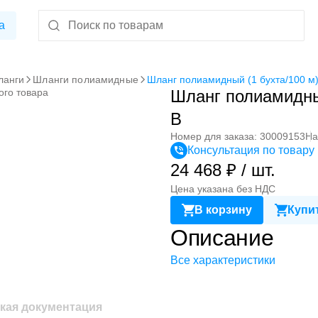
а
ланги
Шланги полиамидные
Шланг полиамидный (1 бухта/100 м
ого товара
Шланг полиамидны
B
Номер для заказа: 30009153
На
Консультация по товару
24 468 ₽ / шт.
Цена указана без НДС
В корзину
Купит
Описание
Все характеристики
кая документация