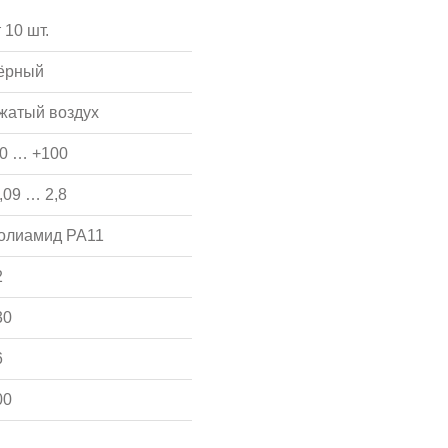
 10 шт.
ёрный
жатый воздух
30 … +100
,09 … 2,8
олиамид PA11
2
30
6
00