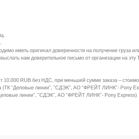
9а.
.
ходимо иметь оригинал доверенности на получение груза ил
о выслать нам доверительное письмо от организации на эт
от 10.000 RUB без НДС, при меньшей сумме заказа – стоим
а (ТК "Деловые линии", "СДЭК", АО "ФРЕЙТ ЛИНК"- Pony Ex
Деловые линии", "СДЭК", АО "ФРЕЙТ ЛИНК"- Pony Express)