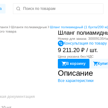
а
ланги
Шланги полиамидные
Шланг полиамидный (1 бухта/200 м
ого товара
Шланг полиамидны
Номер для заказа: 30009135
На
Консультация по товару
9 211.20 ₽ / шт.
Цена указана без НДС
В корзину
Купит
Описание
Все характеристики
кая документация
 10 шт.