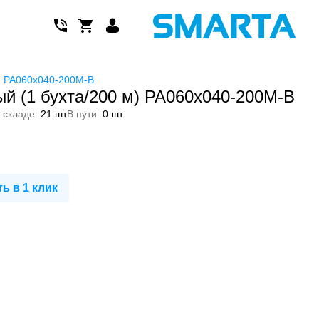
) PA060x040-200M-B
й (1 бухта/200 м) PA060x040-200M-B
 складе:
21 шт
В пути:
0 шт
ь в 1 клик