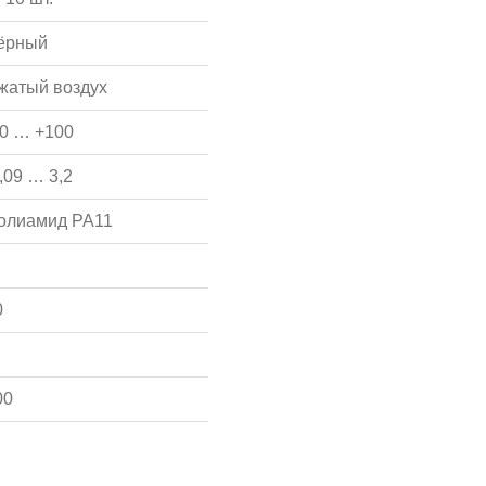
ёрный
жатый воздух
30 … +100
,09 … 3,2
олиамид PA11
0
00