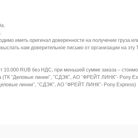
9а.
.
ходимо иметь оригинал доверенности на получение груза ил
о выслать нам доверительное письмо от организации на эт
от 10.000 RUB без НДС, при меньшей сумме заказа – стоим
а (ТК "Деловые линии", "СДЭК", АО "ФРЕЙТ ЛИНК"- Pony Ex
Деловые линии", "СДЭК", АО "ФРЕЙТ ЛИНК"- Pony Express)