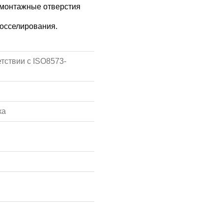
 монтажные отверстия
росселирования.
тствии с ISO8573-
ка