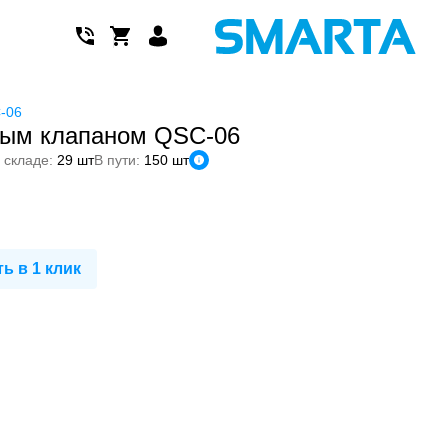
-06
ным клапаном QSC-06
 складе:
29 шт
В пути:
150 шт
ь в 1 клик