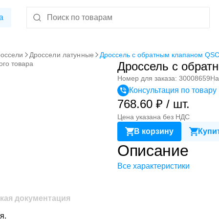
а
оссели
Дроссели латунные
Дроссель с обратным клапаном QSC
ого товара
Дроссель с обрат
Номер для заказа: 30008659
На
Консультация по товару
768.60 ₽ / шт.
Цена указана без НДС
В корзину
Купит
Описание
Все характеристики
кая документация
я.