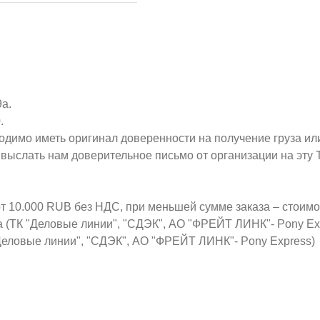
9а.
.
ходимо иметь оригинал доверенности на получение груза ил
о выслать нам доверительное письмо от организации на эт
от 10.000 RUB без НДС, при меньшей сумме заказа – стоим
а (ТК "Деловые линии", "СДЭК", АО "ФРЕЙТ ЛИНК"- Pony Ex
Деловые линии", "СДЭК", АО "ФРЕЙТ ЛИНК"- Pony Express)