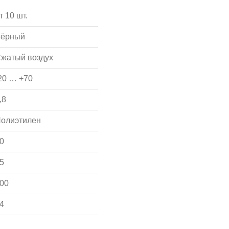
т 10 шт.
ёрный
жатый воздух
20 … +70
,8
олиэтилен
0
5
00
4