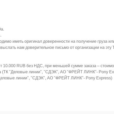
9а.
.
ходимо иметь оригинал доверенности на получение груза ил
о выслать нам доверительное письмо от организации на эт
от 10.000 RUB без НДС, при меньшей сумме заказа – стоим
а (ТК "Деловые линии", "СДЭК", АО "ФРЕЙТ ЛИНК"- Pony Ex
Деловые линии", "СДЭК", АО "ФРЕЙТ ЛИНК"- Pony Express)