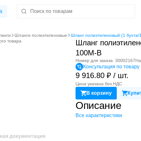
а
ланги
Шланги полиэтиленовые
Шланг полиэтиленовый (1 бухта/
ого товара
Шланг полиэтилено
100M-B
Номер для заказа: 30002167
На
Консультация по товару
9 916.80 ₽ / шт.
Цена указана без НДС
В корзину
Купит
Описание
Все характеристики
кая документация